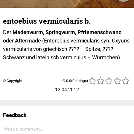
entoebius vermicularis b.
Der
Madenwurm
,
Springwurm
,
Pfriemenschwanz
oder
Aftermade
(Enterobius vermicularis syn. Oxyuris
vermicularis von griechisch ???? – Spitze, ???? –
Schwanz und lateinisch vermiculus – Würmchen)
© Copyright
(0 ratings)
12.04.2012
Feedback
Write a comment...