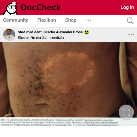
Log in
Community
Flexikon
Shop
Stud.med.dent. Sascha Alexander Bröse
Student/in der Zahnmedizin