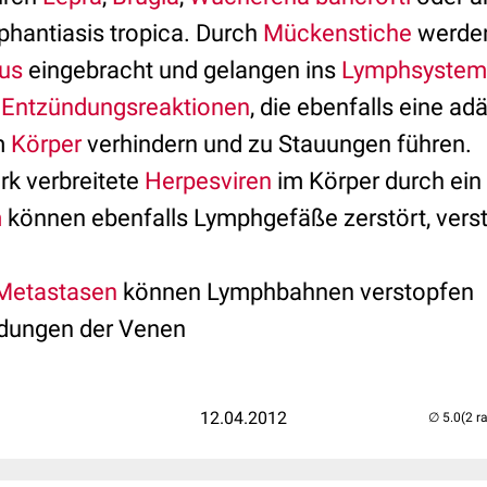
phantiasis tropica. Durch
Mückenstiche
werde
us
eingebracht und gelangen ins
Lymphsystem
e
Entzündungsreaktionen
, die ebenfalls eine ad
m
Körper
verhindern und zu Stauungen führen.
rk verbreitete
Herpesviren
im Körper durch ei
m
können ebenfalls Lymphgefäße zerstört, verst
Metastasen
können Lymphbahnen verstopfen
ndungen der Venen
12.04.2012
(2 r