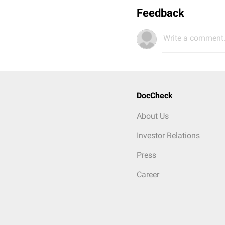
Feedback
Write a comment.
DocCheck
About Us
Investor Relations
Press
Career