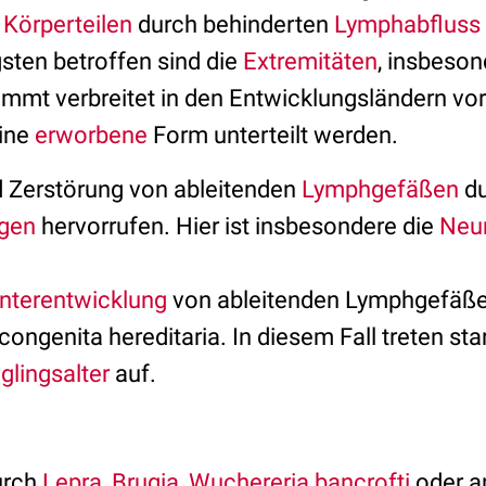
n
Körperteilen
durch behinderten
Lymphabfluss
ten betroffen sind die
Extremitäten
, insbeson
t verbreitet in den Entwicklungsländern vor 
ine
erworbene
Form unterteilt werden.
 Zerstörung von ableitenden
Lymphgefäßen
du
ngen
hervorrufen. Hier ist insbesondere die
Neu
nterentwicklung
von ableitenden Lymphgefäßen
congenita hereditaria. In diesem Fall treten st
glingsalter
auf.
rch
Lepra
,
Brugia
,
Wuchereria bancrofti
oder a