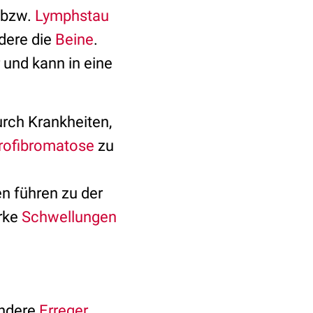
bzw.
Lymphstau
dere die
Beine
.
und kann in eine
rch Krankheiten,
rofibromatose
zu
 führen zu der
arke
Schwellungen
ndere
Erreger