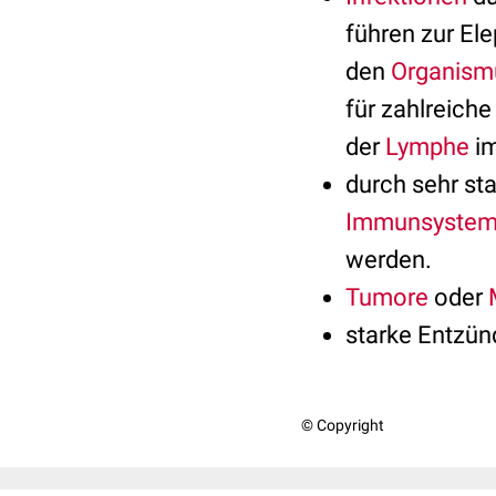
führen zur Ele
den
Organism
für zahlreich
der
Lymphe
i
durch sehr sta
Immunsyste
werden.
Tumore
oder
starke Entzü
© Copyright