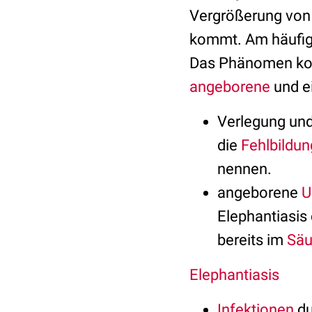
Vergrößerung vo
kommt. Am häufigs
Das Phänomen komm
angeborene
und e
Verlegung und
die
Fehlbildu
nennen.
angeborene
U
Elephantiasis 
bereits im
Säu
Elephantiasis
Infektionen
du