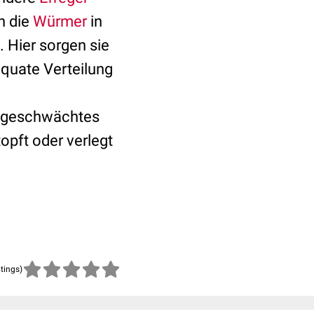
n die
Würmer
in
. Hier sorgen sie
äquate Verteilung
n geschwächtes
opft oder verlegt
atings)