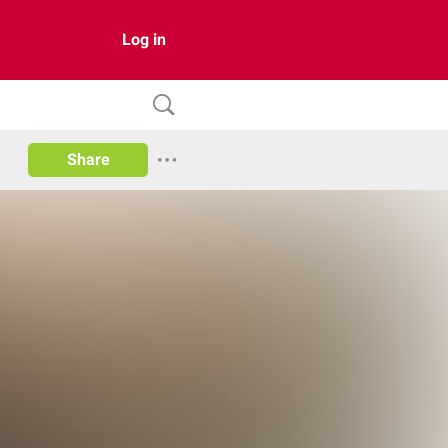
Log in
Share