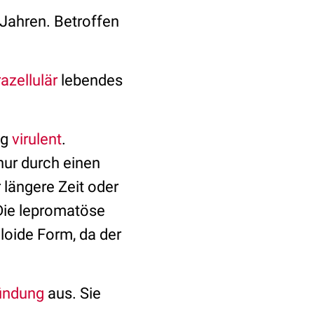
n Jahren. Betroffen
razellulär
lebendes
ig
virulent
.
nur durch einen
 längere Zeit oder
Die lepromatöse
loide Form, da der
ündung
aus. Sie