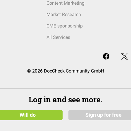
Content Marketing
Market Research
CME sponsorship
All Services
© 2026 DocCheck Community GmbH
Log in and see more.
Will do
Sign up for free