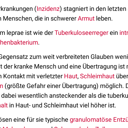
rkrankungen (
Inzidenz
) stagniert in den letzte
h Menschen, die in schwerer
Armut
leben.
 leprae ist wie der
Tuberkuloseerreger
ein
int
henbakterium
.
 Gegensatz zum weit verbreiteten Glauben wen
st der kranke Mensch und eine Übertragung ist 
n Kontakt mit verletzter
Haut
,
Schleimhaut
über
n
(größte Gefahr einer Übertragung) möglich. 
 dabei wesentlich ansteckender als die tuberku
alt
in Haut- und Schleimhaut viel höher ist.
ösen eine für sie typische
granulomatöse Entz