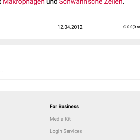
t
Makrophagen
und
Schwann’sche Zellen
.
12.04.2012
(0 r
..
For Business
Media Kit
Login Services