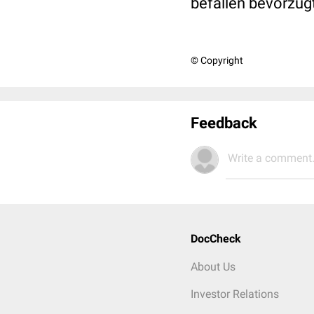
befallen bevorzug
© Copyright
Feedback
Write a comment.
DocCheck
About Us
Investor Relations