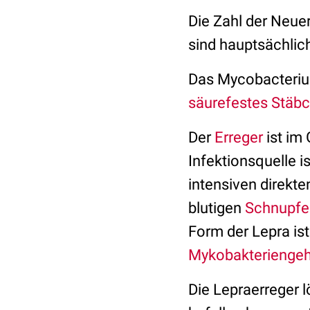
Die Zahl der Neue
sind hauptsächlic
Das Mycobacterium
säurefestes
Stäbc
Der
Erreger
ist im
Infektionsquelle i
intensiven direkte
blutigen
Schnupfe
Form der Lepra ist
Mykobakteriengeh
Die Lepraerreger l