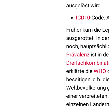
ausgelöst wird.
ICD10
-Code: A
Früher kam die Lep
ausgerottet. In de
noch, hauptsächlic
Prävalenz
ist in d
Dreifachkombinat
erklärte die
WHO
d
beseitigen, d.h. di
Weltbevölkerung g
einer verbreitete
einzelnen Ländern