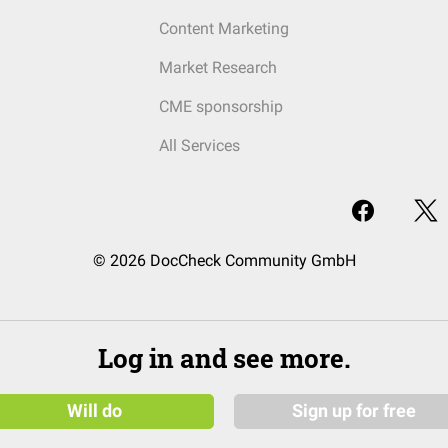
Content Marketing
Market Research
CME sponsorship
All Services
© 2026 DocCheck Community GmbH
Log in and see more.
Will do
Sign up for free