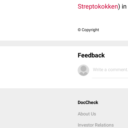
Streptokokken
) i
© Copyright
Feedback
Write a comment.
DocCheck
About Us
Investor Relations