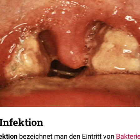
 Infektion
ektion
bezeichnet man den Eintritt von
Bakteri