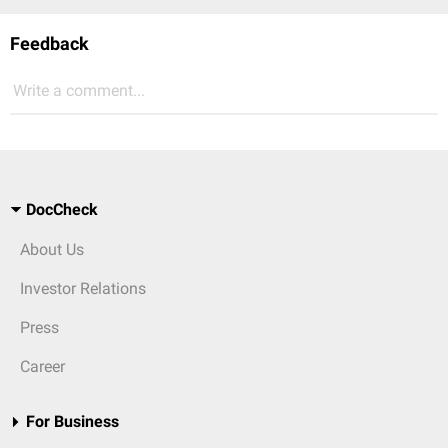
Feedback
Write a comment...
DocCheck
About Us
Investor Relations
Press
Career
For Business