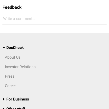
Feedback
Write a comment...
DocCheck
About Us
Investor Relations
Press
Career
For Business
Other stuff