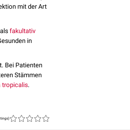
ektion mit der Art
 als
fakultativ
 Gesunden in
. Bei Patienten
iteren Stämmen
tropicalis
.
atings)