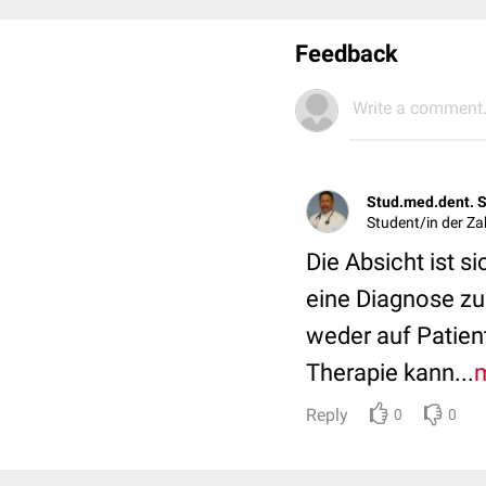
Feedback
Write a comment.
Stud.med.dent. 
Student/in der Z
Die Absicht ist s
eine Diagnose zu 
weder auf Patien
Therapie kann...
Reply
0
0