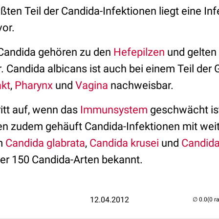
ßten Teil der Candida-Infektionen liegt eine Inf
or.
 Candida gehören zu den
Hefepilzen
und gelten
. Candida albicans ist auch bei einem Teil der
akt
,
Pharynx
und
Vagina
nachweisbar.
ritt auf, wenn das
Immunsystem
geschwächt ist
en zudem gehäuft Candida-Infektionen mit we
em
Candida glabrata
,
Candida krusei
und
Candida 
er 150 Candida-Arten bekannt.
12.04.2012
(0 r