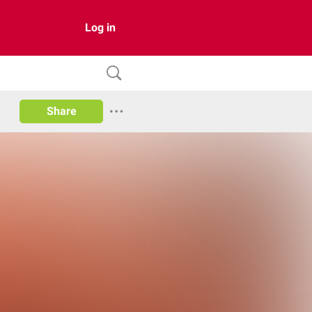
Log in
Share