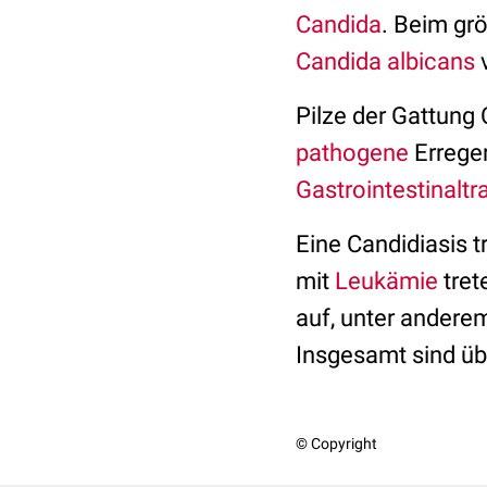
Candida
. Beim grö
Candida albicans
v
Pilze der Gattung
pathogene
Erreger
Gastrointestinaltr
Eine Candidiasis t
mit
Leukämie
tret
auf, unter ander
Insgesamt sind üb
© Copyright