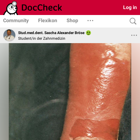
Log in
Community
Flexikon
Shop
Stud.med.dent. Sascha Alexander Bröse
Student/in der Zahnmedizin