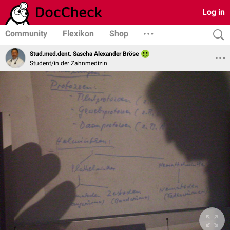
Log in
Community
Flexikon
Shop
Stud.med.dent. Sascha Alexander Bröse
Student/in der Zahnmedizin