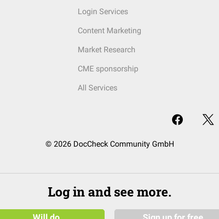
Login Services
Content Marketing
Market Research
CME sponsorship
All Services
© 2026 DocCheck Community GmbH
Log in and see more.
Will do
Sign up for free