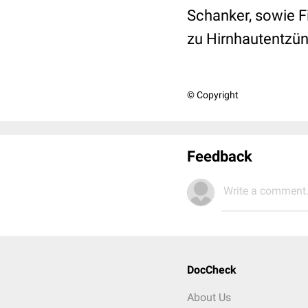
Schanker, sowie F
zu Hirnhautentzü
© Copyright
Feedback
Write a comment.
DocCheck
About Us