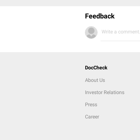
Feedback
Write a comment.
DocCheck
About Us
Investor Relations
Press
Career