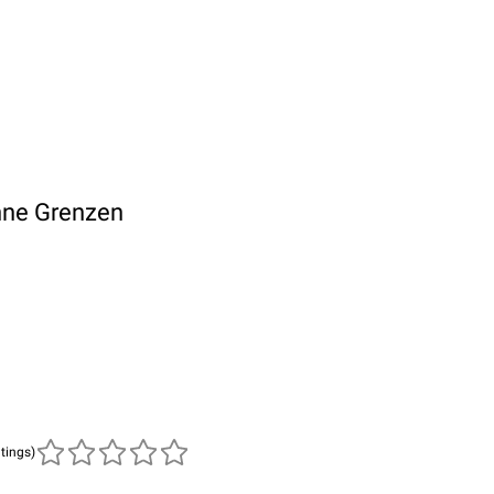
hne Grenzen
atings)