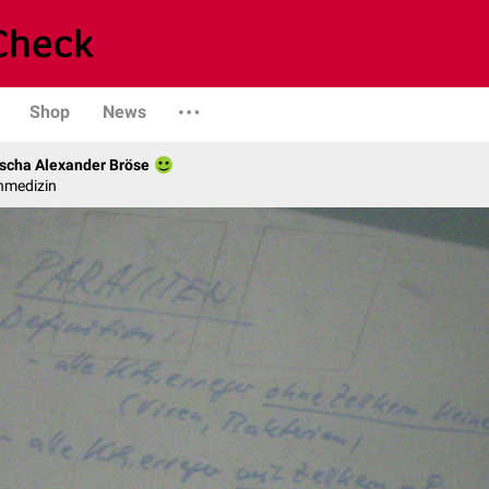
Shop
News
scha Alexander Bröse
nmedizin