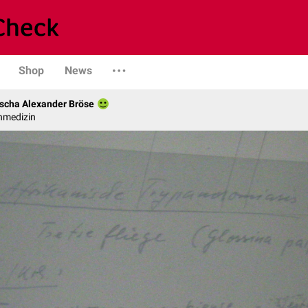
Shop
News
scha Alexander Bröse
nmedizin