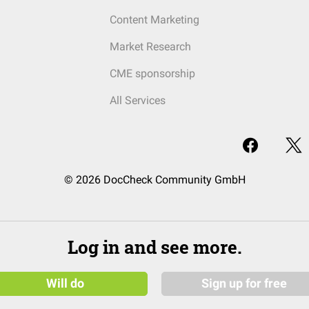
Content Marketing
Market Research
CME sponsorship
All Services
© 2026 DocCheck Community GmbH
Log in and see more.
Will do
Sign up for free