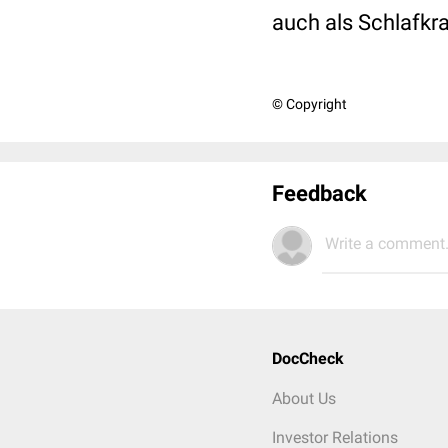
auch als Schlafkr
© Copyright
Feedback
Write a comment.
DocCheck
About Us
Investor Relations