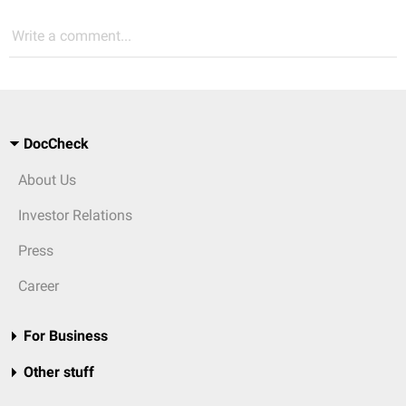
Write a comment...
DocCheck
About Us
Investor Relations
Press
Career
For Business
Other stuff