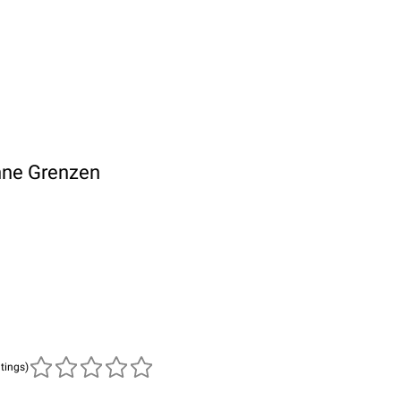
hne Grenzen
atings)