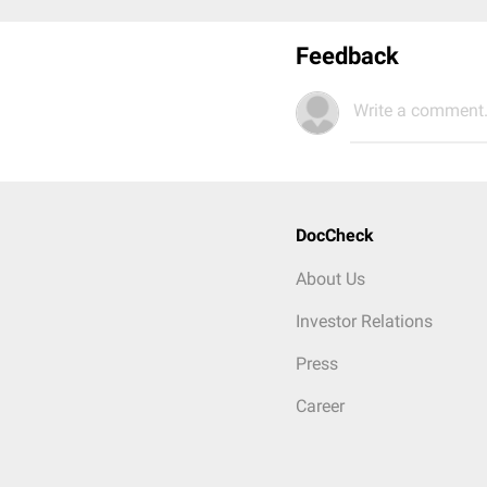
Feedback
Write a comment.
DocCheck
About Us
Investor Relations
Press
Career