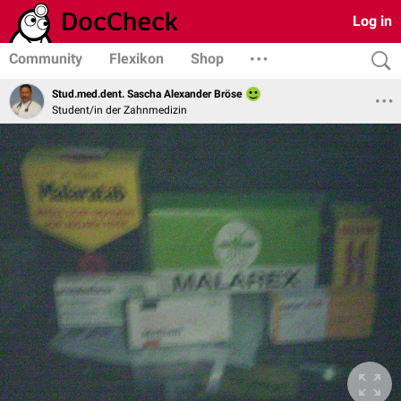
Log in
Community
Flexikon
Shop
Stud.med.dent. Sascha Alexander Bröse
Student/in der Zahnmedizin