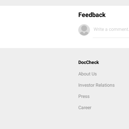
Feedback
Write a comment.
DocCheck
About Us
Investor Relations
Press
Career