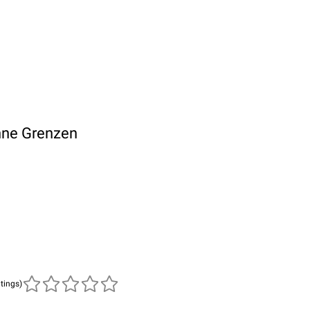
hne Grenzen
atings)