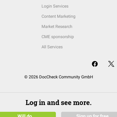
Login Services
Content Marketing
Market Research
CME sponsorship
All Services
© 2026 DocCheck Community GmbH
Log in and see more.
Will do
Sign up for free