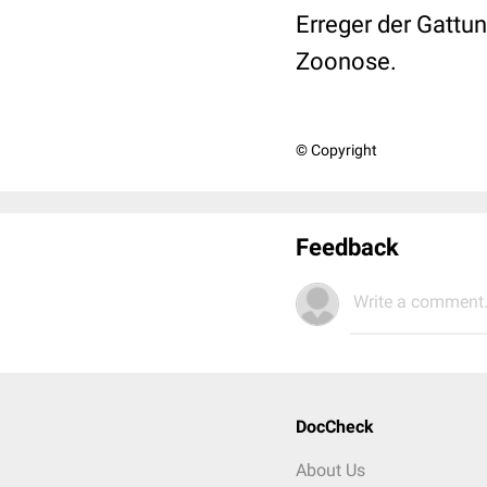
Erreger der Gattu
Zoonose.
© Copyright
Feedback
Write a comment.
DocCheck
About Us