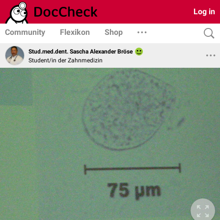
Log in
Community
Flexikon
Shop
Stud.med.dent. Sascha Alexander Bröse
Student/in der Zahnmedizin