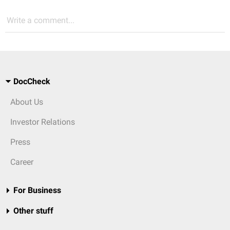
Write a comment...
DocCheck
About Us
Investor Relations
Press
Career
For Business
Other stuff