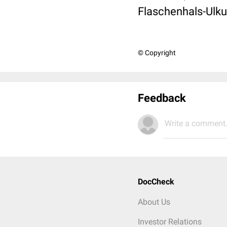
Flaschenhals-Ulku
© Copyright
Feedback
Write a comment.
DocCheck
About Us
Investor Relations