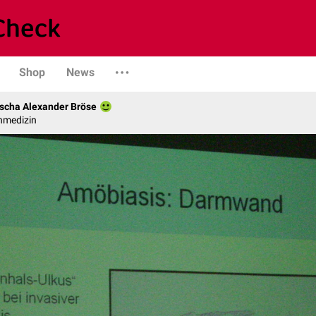
Shop
News
scha Alexander Bröse
nmedizin