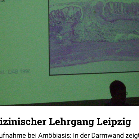
zinischer Lehrgang Leipzig
fnahme bei Amöbiasis: In der Darmwand zeigt 