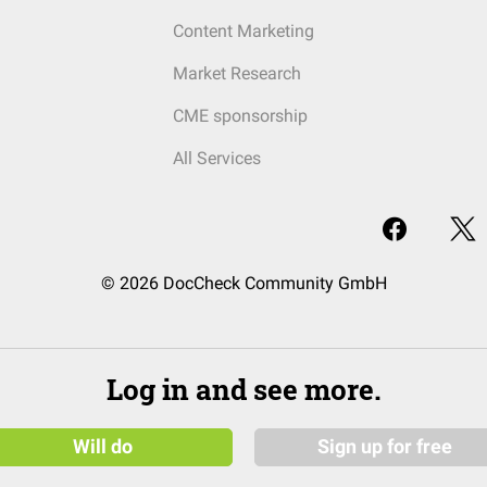
Content Marketing
Market Research
CME sponsorship
All Services
© 2026 DocCheck Community GmbH
Log in and see more.
Will do
Sign up for free