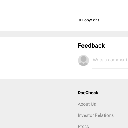
© Copyright
Feedback
Write a comment.
DocCheck
About Us
Investor Relations
Press