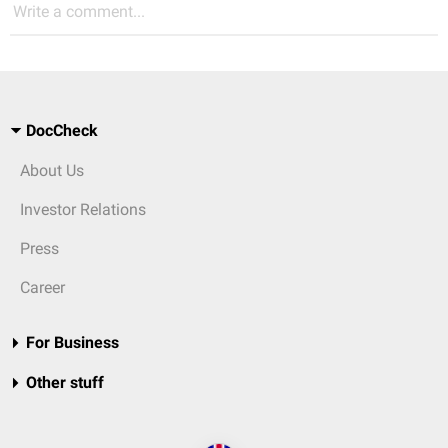
Write a comment...
DocCheck
About Us
Investor Relations
Press
Career
For Business
Other stuff