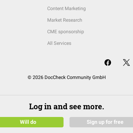
Content Marketing
Market Research
CME sponsorship
All Services
© 2026 DocCheck Community GmbH
Log in and see more.
Will do
Sign up for free