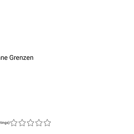
hne Grenzen
atings)