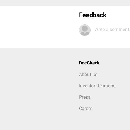
Feedback
Write a comment.
DocCheck
About Us
Investor Relations
Press
Career