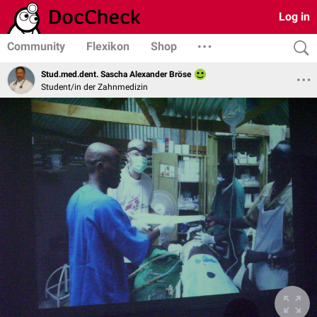
Log in
Community
Flexikon
Shop
Stud.med.dent. Sascha Alexander Bröse
Student/in der Zahnmedizin