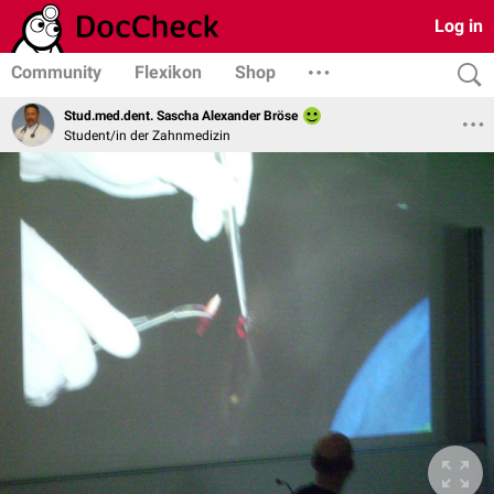
Log in
Community
Flexikon
Shop
Stud.med.dent. Sascha Alexander Bröse
Student/in der Zahnmedizin