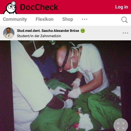
Log in
Community
Flexikon
Shop
Stud.med.dent. Sascha Alexander Bröse
Student/in der Zahnmedizin