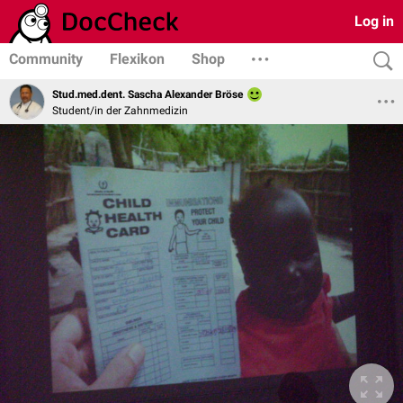
Log in
Community
Flexikon
Shop
Stud.med.dent. Sascha Alexander Bröse
Student/in der Zahnmedizin