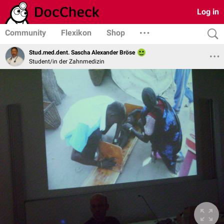
Log in
Community
Flexikon
Shop
Stud.med.dent. Sascha Alexander Bröse
Student/in der Zahnmedizin