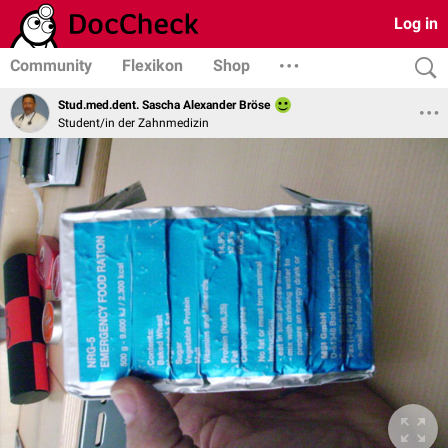
Log in
Community
Flexikon
Shop
Stud.med.dent. Sascha Alexander Bröse
Student/in der Zahnmedizin