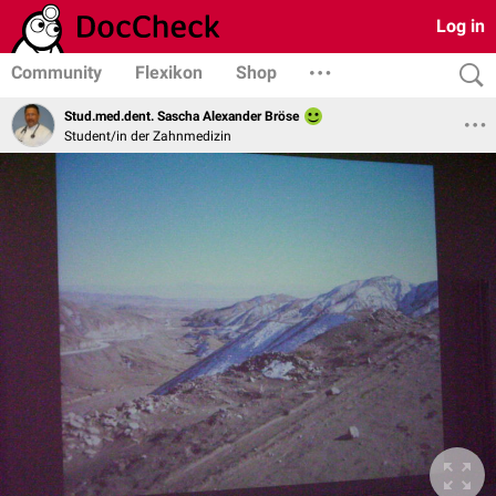
Log in
Community
Flexikon
Shop
Stud.med.dent. Sascha Alexander Bröse
Student/in der Zahnmedizin