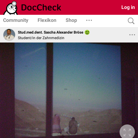
Log in
Community
Flexikon
Shop
Stud.med.dent. Sascha Alexander Bröse
Student/in der Zahnmedizin