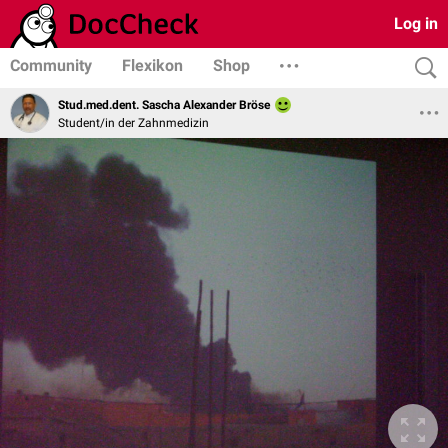
Log in
Community
Flexikon
Shop
Stud.med.dent. Sascha Alexander Bröse
Student/in der Zahnmedizin