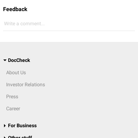
Feedback
Write a comment...
DocCheck
About Us
Investor Relations
Press
Career
For Business
Other stuff