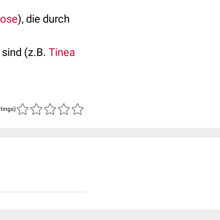
ose
), die durch
 sind (z.B.
Tinea
atings)