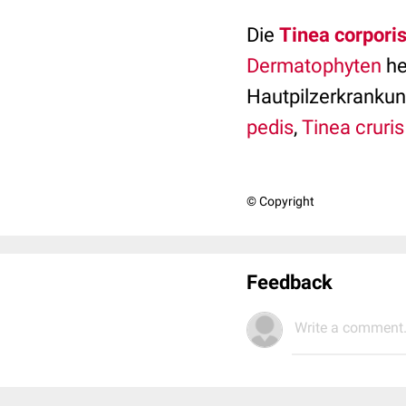
Die
Tinea corpori
Dermatophyten
he
Hautpilzerkrankung
pedis
,
Tinea cruris
© Copyright
Feedback
Write a comment.