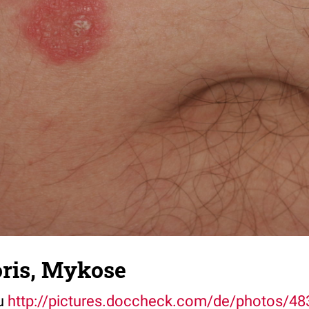
oris, Mykose
u
http://pictures.doccheck.com/de/photos/48