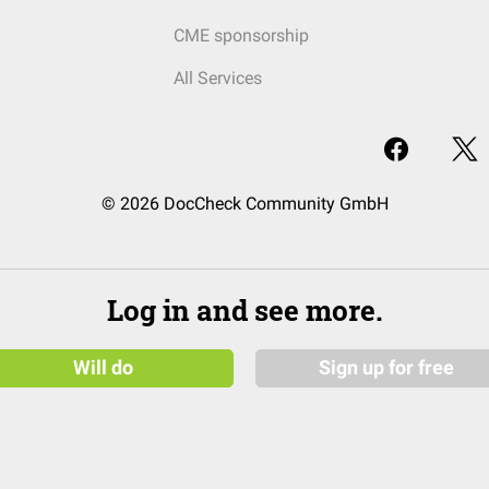
CME sponsorship
All Services
© 2026 DocCheck Community GmbH
Log in and see more.
Will do
Sign up for free