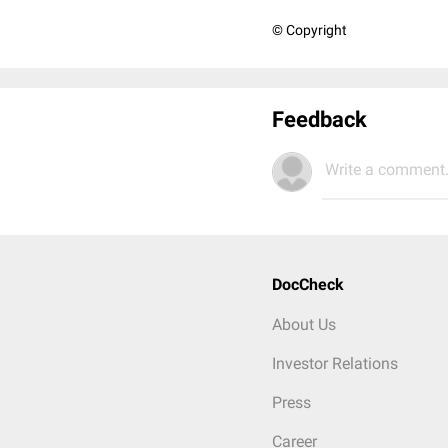
© Copyright
Feedback
Write a comment.
DocCheck
About Us
Investor Relations
Press
Career