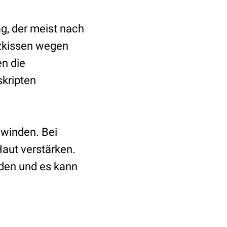
ag, der meist nach
eizkissen wegen
n die
kripten
hwinden. Bei
Haut verstärken.
rden und es kann