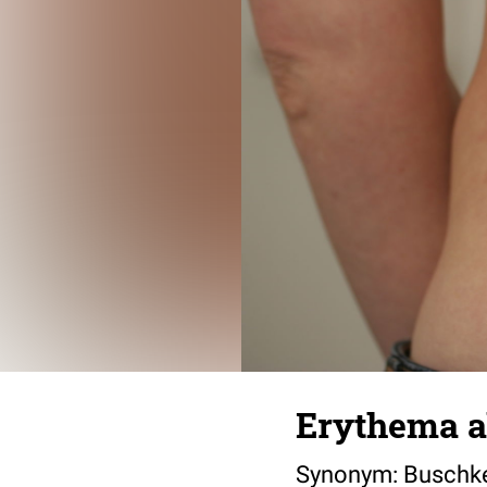
Erythema a
Synonym: Buschk