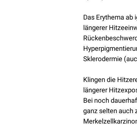
Das Erythema ab ig
längerer Hitzeeinw
Rückenbeschwerde
Hyperpigmentierun
Sklerodermie (au
Klingen die Hitze
längerer Hitzexpo
Bei noch dauerhaf
ganz selten auch 
Merkelzellkarzin