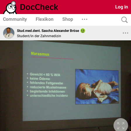
Log in
Community
Flexikon
Shop
Stud.med.dent. Sascha Alexander Bröse
Student/in der Zahnmedizin