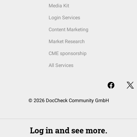
Media Kit
Login Services
Content Marketing
Market Research
CME sponsorship
All Services
© 2026 DocCheck Community GmbH
Log in and see more.