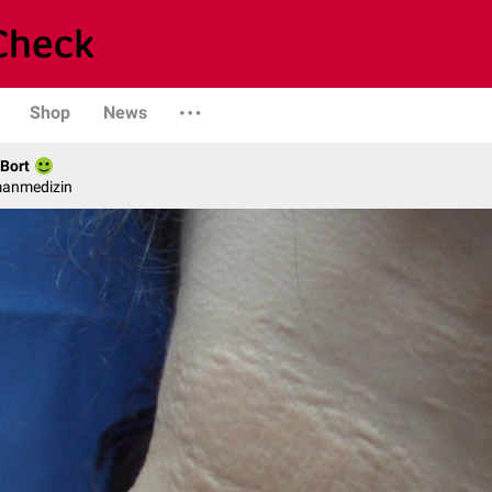
Shop
News
 Bort
manmedizin