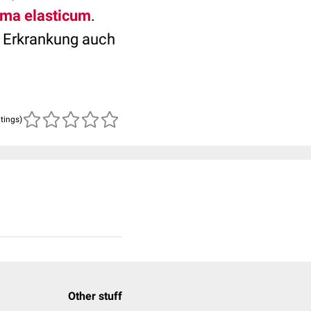
ma elasticum
.
ve Erkrankung auch
atings)
Other stuff