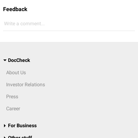
Feedback
Write a comment...
DocCheck
About Us
Investor Relations
Press
Career
For Business
Other stuff