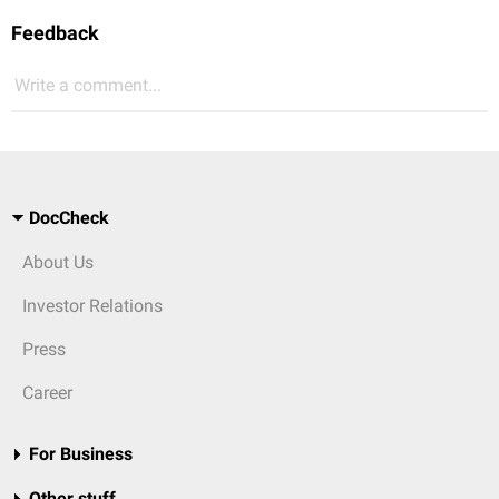
Feedback
Write a comment...
DocCheck
About Us
Investor Relations
Press
Career
For Business
Other stuff