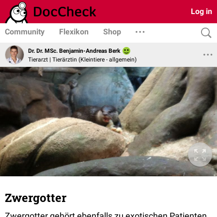
Log in
Community
Flexikon
Shop
Dr. Dr. MSc. Benjamin-Andreas Berk
Tierarzt | Tierärztin (Kleintiere - allgemein)
Zwergotter
Zwergotter gehört ebenfalls zu exotischen Patienten