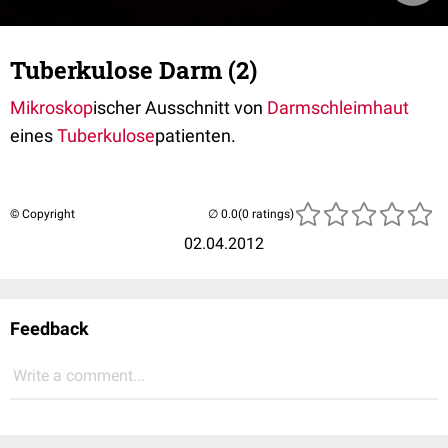
Tuberkulose Darm (2)
Mikroskop
ischer Ausschnitt von
Darm
schleimhaut
eines
Tuberkulose
patienten.
© Copyright
(0 ratings)
02.04.2012
Feedback
Write a comment...