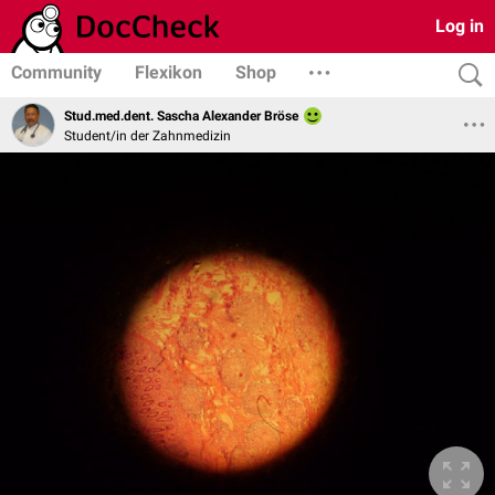
Log in
Community
Flexikon
Shop
Stud.med.dent. Sascha Alexander Bröse
Student/in der Zahnmedizin