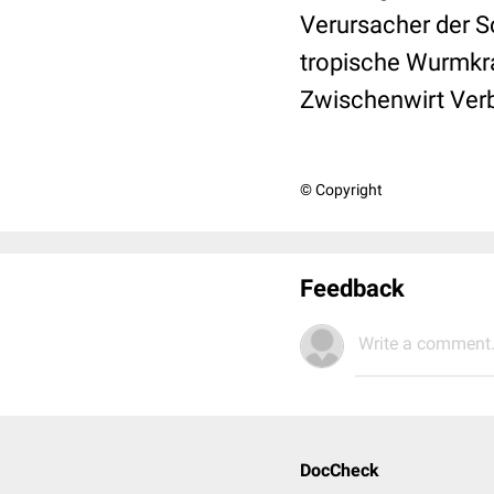
Verursacher der S
tropische Wurmkra
Zwischenwirt Verb
© Copyright
Feedback
Write a comment.
DocCheck