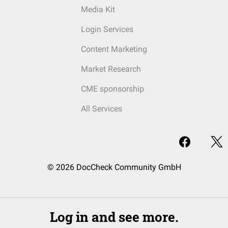
Media Kit
Login Services
Content Marketing
Market Research
CME sponsorship
All Services
© 2026 DocCheck Community GmbH
Log in and see more.