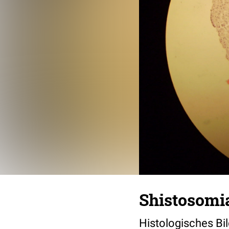
Shistosomi
Histologisches Bi