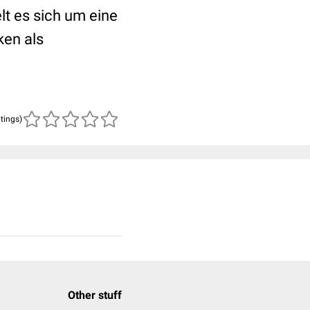
lt es sich um eine
ken als
atings)
Other stuff