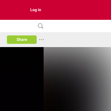
Log in
Share