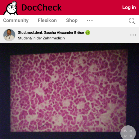
Log in
Community
Flexikon
Shop
Stud.med.dent. Sascha Alexander Bröse
Student/in der Zahnmedizin