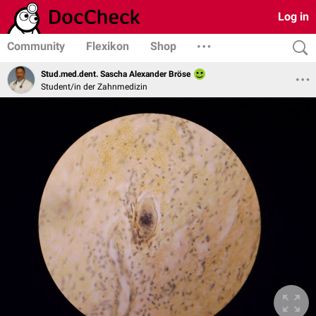
Log in
Community
Flexikon
Shop
Stud.med.dent. Sascha Alexander Bröse
Student/in der Zahnmedizin