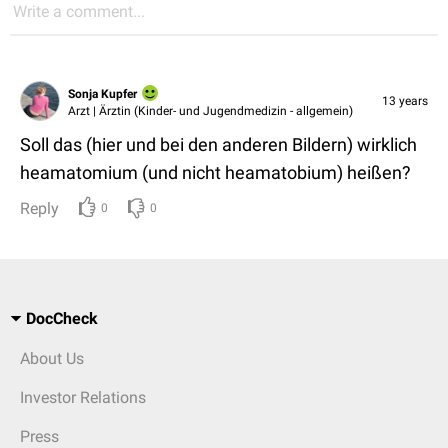
Write a comment...
Sonja Kupfer
13 years
Arzt | Ärztin (Kinder- und Jugendmedizin - allgemein)
Soll das (hier und bei den anderen Bildern) wirklich
heamatomium (und nicht heamatobium) heißen?
Reply
0
0
DocCheck
About Us
Investor Relations
Press