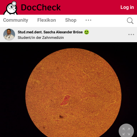
Log in
Community
Flexikon
Shop
Stud.med.dent. Sascha Alexander Bröse
Student/in der Zahnmedizin