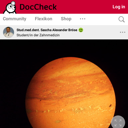
Log in
Community
Flexikon
Shop
Stud.med.dent. Sascha Alexander Bröse
Student/in der Zahnmedizin