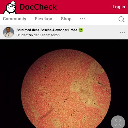
Log in
Community
Flexikon
Shop
Stud.med.dent. Sascha Alexander Bröse
Student/in der Zahnmedizin