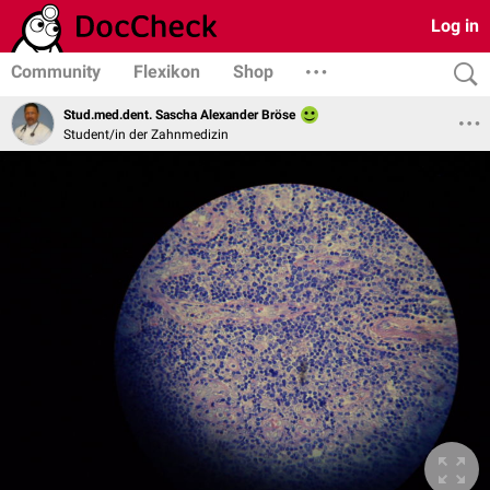
Log in
Community
Flexikon
Shop
Stud.med.dent. Sascha Alexander Bröse
Student/in der Zahnmedizin